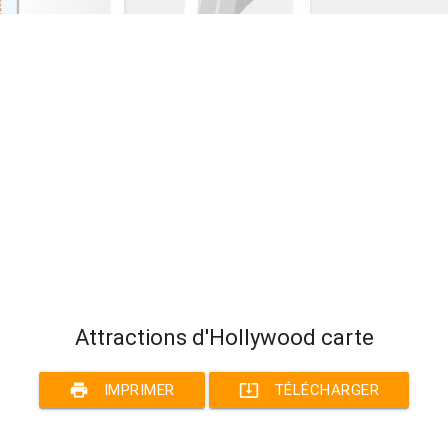
Attractions d'Hollywood carte
print
system_update_alt
IMPRIMER
TÉLÉCHARGER