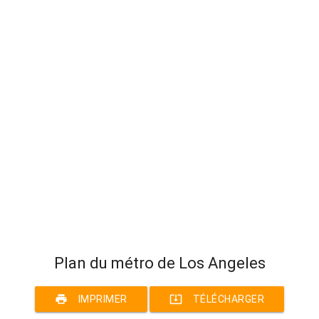
Plan du métro de Los Angeles
print
system_update_alt
IMPRIMER
TÉLÉCHARGER