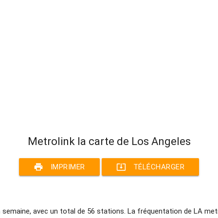
Metrolink la carte de Los Angeles
print
system_update_alt
IMPRIMER
TÉLÉCHARGER
en semaine, avec un total de 56 stations. La fréquentation de LA me