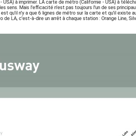
 - USA) à imprimer. LA carte de métro (Californie - USA) à télé
les sens. Mais l'efficacité n'est pas toujours l'un de ses princip
 qu'il n'y a que 6 lignes de métro sur la carte et qu'il existe a
de LA, c'est-à-dire un arrêt à chaque station : Orange Line, Silv