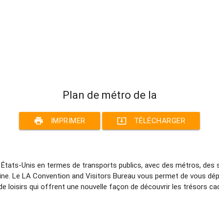
Plan de métro de la
print
system_update_alt
IMPRIMER
TÉLÉCHARGER
des États-Unis en termes de transports publics, avec des métros, de
taine. Le LA Convention and Visitors Bureau vous permet de vous dé
e loisirs qui offrent une nouvelle façon de découvrir les trésors cac