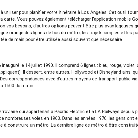
 utiliser pour planifier votre itinéraire à Los Angeles. Cet outil four
la carte. Vous pouvez également télécharger l'application mobile Go 
on vos besoins, d'autres options peuvent être plus avantageuses que 
ligne orange des lignes de bus du métro, les trajets simples et les p
ortée de main pour être utilisée aussi souvent que nécessaire
auguré le 14 juillet 1990. Il comprend 6 lignes : bleu, rouge, violet, 
'appliquent). Il dessert, entre autres, Hollywood et Disneyland ainsi q
3. Des correspondances avec d'autres moyens de transport public vi
 à 1h00 du matin.
erroviaire qui appartenait à Pacific Electric et à LA Railways depuis
 nombreuses voies en 1963. Dans les années 1970, les gens ont exigé
e à construire un métro. La dernière ligne de métro à être construite 