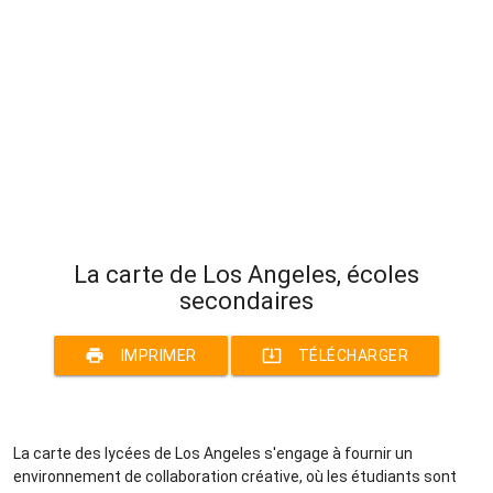
La carte de Los Angeles, écoles
secondaires
print
system_update_alt
IMPRIMER
TÉLÉCHARGER
La carte des lycées de Los Angeles s'engage à fournir un
environnement de collaboration créative, où les étudiants sont