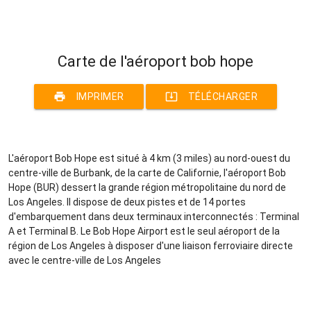
Carte de l'aéroport bob hope
print
system_update_alt
IMPRIMER
TÉLÉCHARGER
L'aéroport Bob Hope est situé à 4 km (3 miles) au nord-ouest du
centre-ville de Burbank, de la carte de Californie, l'aéroport Bob
Hope (BUR) dessert la grande région métropolitaine du nord de
Los Angeles. Il dispose de deux pistes et de 14 portes
d'embarquement dans deux terminaux interconnectés : Terminal
A et Terminal B. Le Bob Hope Airport est le seul aéroport de la
région de Los Angeles à disposer d'une liaison ferroviaire directe
avec le centre-ville de Los Angeles